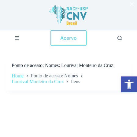
×
P
u
l
a
r
p
Acervo
a
r
a
o
c
Ponto de acesso
Nomes: Lourival Monteiro da Cruz
o
n
Home
Ponto de acesso: Nomes
Abrir a barra de ferramentas
t
Lourival Monteiro da Cruz
Itens
e
ú
d
o