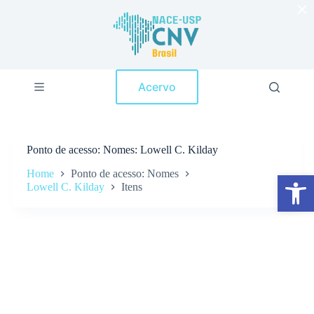
×
P
u
l
a
r
p
Acervo
a
r
a
o
c
Ponto de acesso
Nomes: Lowell C. Kilday
o
n
Home
Ponto de acesso: Nomes
Abrir a barra de ferramentas
t
Lowell C. Kilday
Itens
e
ú
d
o