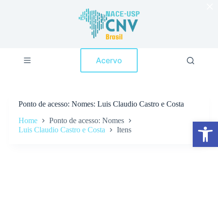
×
P
u
l
a
r
p
Acervo
a
r
a
o
c
Ponto de acesso
Nomes: Luis Claudio Castro e Costa
o
n
Home
Ponto de acesso: Nomes
Abrir a barra de ferramentas
t
Luis Claudio Castro e Costa
Itens
e
ú
d
o