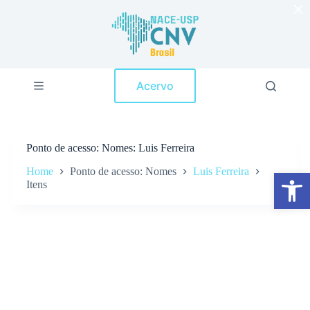
×
P
u
l
a
r
p
Acervo
a
r
a
o
c
Ponto de acesso
Nomes: Luis Ferreira
o
n
Home
Ponto de acesso: Nomes
Luis Ferreira
Abrir a barra de ferramentas
t
Itens
e
ú
d
o