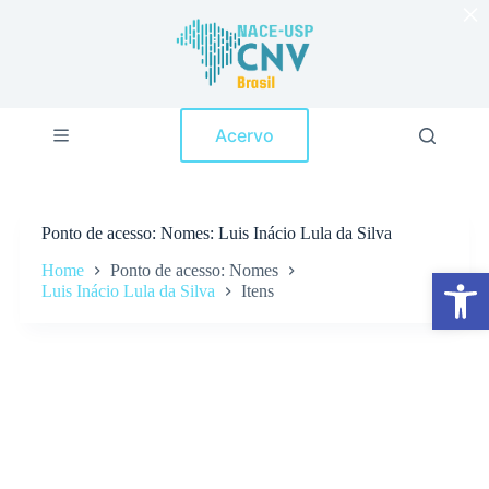
×
P
u
l
a
r
p
Acervo
a
r
a
o
c
Ponto de acesso
Nomes: Luis Inácio Lula da Silva
o
n
Home
Ponto de acesso: Nomes
Abrir a barra de ferramentas
t
Luis Inácio Lula da Silva
Itens
e
ú
d
o