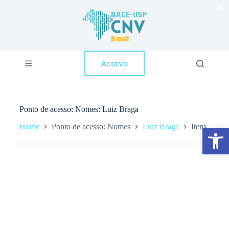
×
P
u
l
a
r
p
Acervo
a
r
a
o
c
Ponto de acesso
Nomes: Luiz Braga
o
n
Home
Ponto de acesso: Nomes
Luiz Braga
Itens
Abrir a barra de ferramentas
t
e
ú
d
o