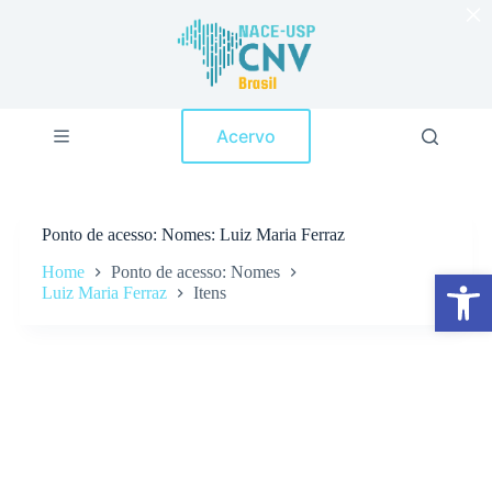
×
P
u
l
a
r
p
Acervo
a
r
a
o
c
Ponto de acesso
Nomes: Luiz Maria Ferraz
o
n
Home
Ponto de acesso: Nomes
Abrir a barra de ferramentas
t
Luiz Maria Ferraz
Itens
e
ú
d
o