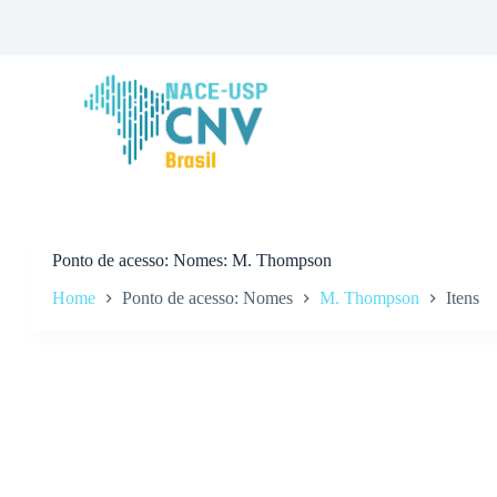
P
u
l
a
r
p
a
r
a
o
c
o
n
Ponto de acesso
Nomes: M. Thompson
t
Home
Ponto de acesso: Nomes
M. Thompson
Itens
e
ú
d
o