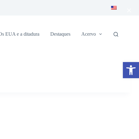
×
Os EUA e a ditadura
Destaques
Acervo
Abrir a barra de ferramentas