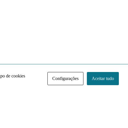
ipo de cookies
Configurações
Aceitar tudo
Acervo NACE IRI
Regimento
Contato
Política de Privacidade