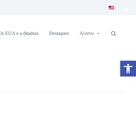
×
Os EUA e a ditadura
Destaques
Acervo
Abrir a barra de ferramentas