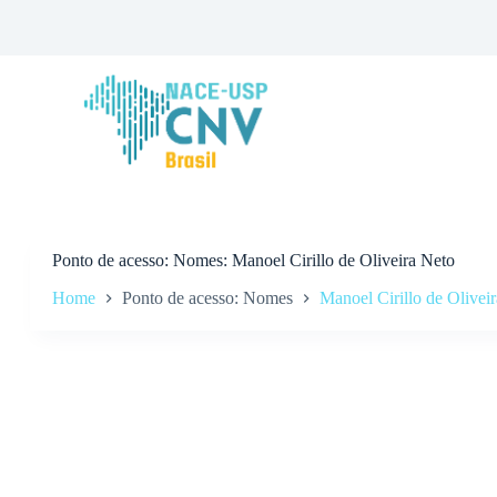
P
u
l
a
r
p
a
r
a
o
c
o
n
Ponto de acesso
Nomes: Manoel Cirillo de Oliveira Neto
t
Home
Ponto de acesso: Nomes
Manoel Cirillo de Olivei
e
ú
d
o