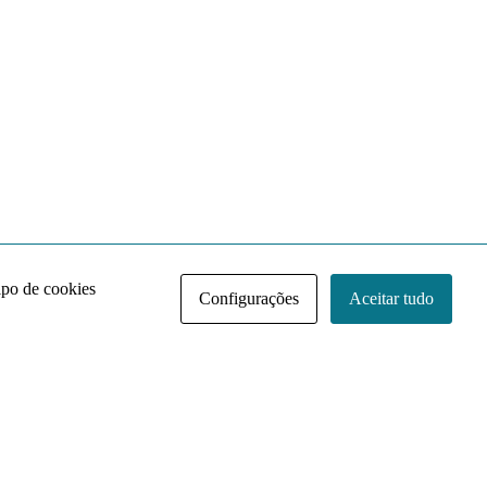
ipo de cookies
Configurações
Aceitar tudo
Acervo NACE IRI
Regimento
Contato
Política de Privacidade