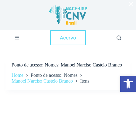
×
P
u
l
a
r
p
Acervo
a
r
a
o
c
Ponto de acesso
Nomes: Manoel Narciso Castelo Branco
o
n
Home
Ponto de acesso: Nomes
Abrir a barra de ferramentas
t
Manoel Narciso Castelo Branco
Itens
e
ú
d
o