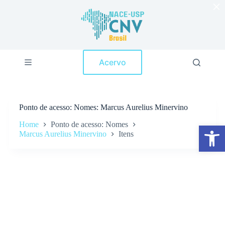
×
P
u
l
a
r
p
Acervo
a
r
a
o
c
Ponto de acesso
Nomes: Marcus Aurelius Minervino
o
n
Home
Ponto de acesso: Nomes
Abrir a barra de ferramentas
t
Marcus Aurelius Minervino
Itens
e
ú
d
o