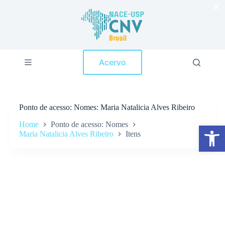
×
P
u
l
a
r
p
Acervo
a
r
a
o
c
Ponto de acesso
Nomes: Maria Natalicia Alves Ribeiro
o
n
Home
Ponto de acesso: Nomes
Abrir a barra de ferramentas
t
Maria Natalicia Alves Ribeiro
Itens
e
ú
d
o