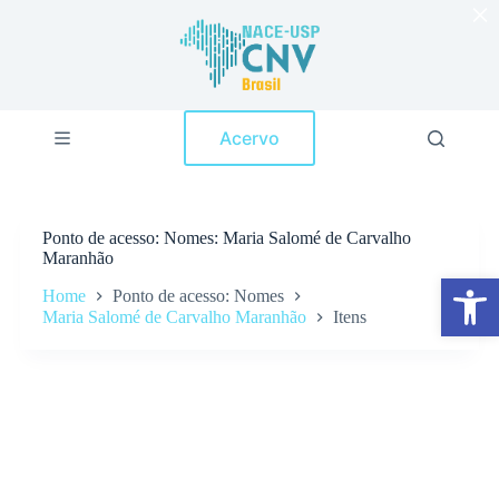
×
P
u
l
a
r
p
Acervo
a
r
a
o
c
Ponto de acesso
Nomes: Maria Salomé de Carvalho
o
Maranhão
n
Abrir a barra de ferramentas
t
Home
Ponto de acesso: Nomes
e
Maria Salomé de Carvalho Maranhão
Itens
ú
d
o