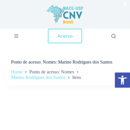
×
P
u
l
a
r
p
Acervo
a
r
a
o
c
Ponto de acesso
Nomes: Marino Rodrigues dos Santos
o
n
Home
Ponto de acesso: Nomes
Abrir a barra de ferramentas
t
Marino Rodrigues dos Santos
Itens
e
ú
d
o