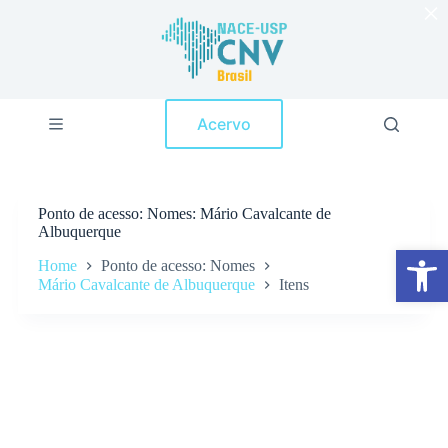
×
P
u
l
a
r
p
Acervo
a
r
a
o
c
Ponto de acesso
Nomes: Mário Cavalcante de
o
Albuquerque
n
Abrir a barra de ferramentas
t
Home
Ponto de acesso: Nomes
e
Mário Cavalcante de Albuquerque
Itens
ú
d
o