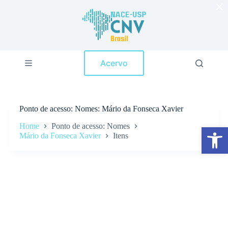
×
P
u
l
a
r
p
Acervo
a
r
a
o
c
Ponto de acesso
Nomes: Mário da Fonseca Xavier
o
n
Home
Ponto de acesso: Nomes
Abrir a barra de ferramentas
t
Mário da Fonseca Xavier
Itens
e
ú
d
o