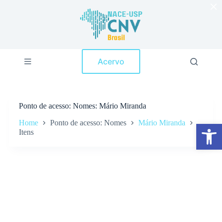
×
P
u
l
a
r
p
Acervo
a
r
a
o
c
Ponto de acesso
Nomes: Mário Miranda
o
n
Home
Ponto de acesso: Nomes
Mário Miranda
Abrir a barra de ferramentas
t
Itens
e
ú
d
o