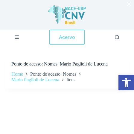
×
P
u
l
a
r
p
Acervo
a
r
a
o
c
Ponto de acesso
Nomes: Mario Paglioli de Lucena
o
n
Home
Ponto de acesso: Nomes
Abrir a barra de ferramentas
t
Mario Paglioli de Lucena
Itens
e
ú
d
o