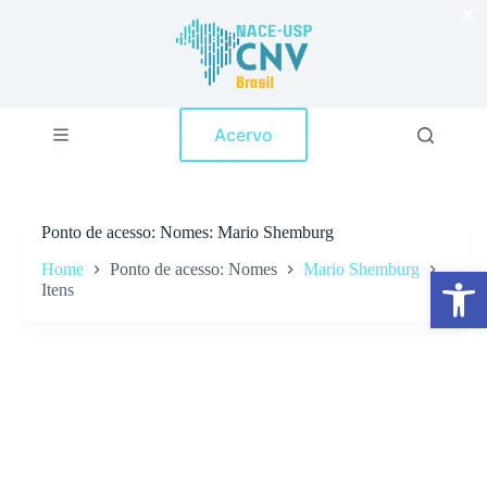
×
P
u
l
a
r
p
Acervo
a
r
a
o
c
Ponto de acesso
Nomes: Mario Shemburg
o
n
Home
Ponto de acesso: Nomes
Mario Shemburg
Abrir a barra de ferramentas
t
Itens
e
ú
d
o