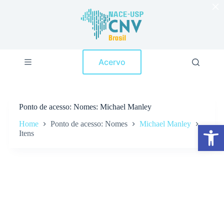
×
P
u
l
a
r
p
Acervo
a
r
a
o
c
Ponto de acesso
Nomes: Michael Manley
o
n
Home
Ponto de acesso: Nomes
Michael Manley
Abrir a barra de ferramentas
t
Itens
e
ú
d
o