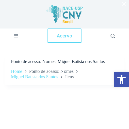
×
P
u
l
a
r
p
Acervo
a
r
a
o
c
Ponto de acesso
Nomes: Miguel Batista dos Santos
o
n
Home
Ponto de acesso: Nomes
Abrir a barra de ferramentas
t
Miguel Batista dos Santos
Itens
e
ú
d
o