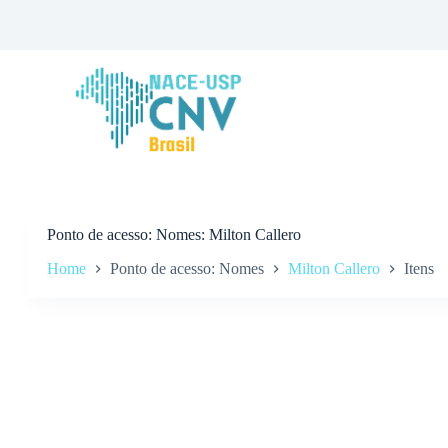
P
u
l
a
r
p
a
r
a
o
c
o
n
Ponto de acesso
Nomes: Milton Callero
t
Home
Ponto de acesso: Nomes
Milton Callero
Itens
e
ú
d
o