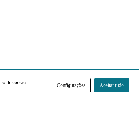
ipo de cookies
Configurações
Aceitar tudo
Acervo NACE IRI
Regimento
Contato
Política de Privacidade