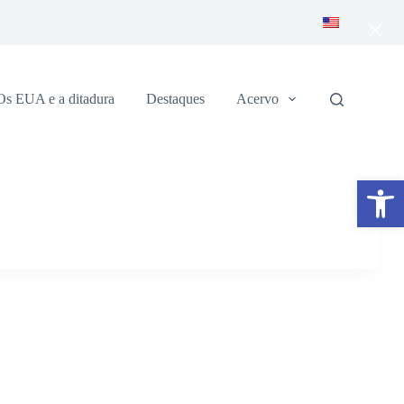
×
Os EUA e a ditadura
Destaques
Acervo
Abrir a barra de ferramentas