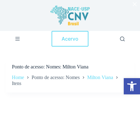
×
P
u
l
a
r
p
Acervo
a
r
a
o
c
Ponto de acesso
Nomes: Milton Viana
o
n
Home
Ponto de acesso: Nomes
Milton Viana
Abrir a barra de ferramentas
t
Itens
e
ú
d
o