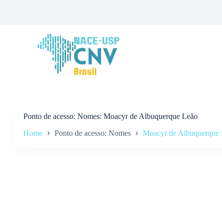
P
u
l
a
r
p
a
r
a
o
c
o
n
Ponto de acesso
Nomes: Moacyr de Albuquerque Leão
t
Home
Ponto de acesso: Nomes
Moacyr de Albuquerque
e
ú
d
o