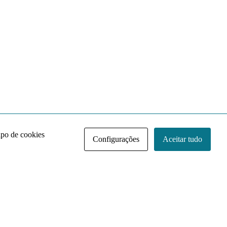
ipo de cookies
Configurações
Aceitar tudo
Acervo NACE IRI
Regimento
Contato
Política de Privacidade