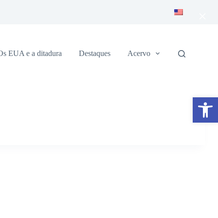
×
Os EUA e a ditadura
Destaques
Acervo
Abrir a barra de ferramentas