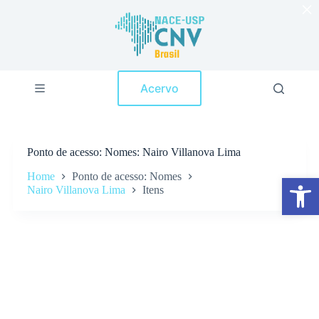
×
P
u
l
a
r
p
Acervo
a
r
a
o
c
Ponto de acesso
Nomes: Nairo Villanova Lima
o
n
Home
Ponto de acesso: Nomes
Abrir a barra de ferramentas
t
Nairo Villanova Lima
Itens
e
ú
d
o