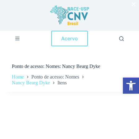
×
P
u
l
a
r
p
Acervo
a
r
a
o
c
Ponto de acesso
Nomes: Nancy Bearg Dyke
o
n
Home
Ponto de acesso: Nomes
Abrir a barra de ferramentas
t
Nancy Bearg Dyke
Itens
e
ú
d
o