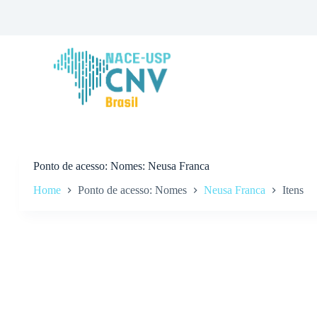
P
u
l
a
r
p
a
r
a
o
c
o
n
Ponto de acesso
Nomes: Neusa Franca
t
Home
Ponto de acesso: Nomes
Neusa Franca
Itens
e
ú
d
o