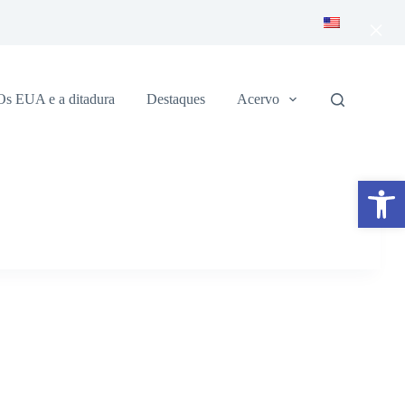
×
Os EUA e a ditadura
Destaques
Acervo
Abrir a barra de ferramentas