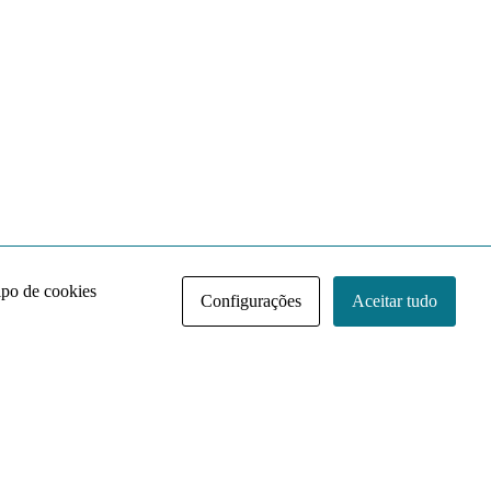
ipo de cookies
Configurações
Aceitar tudo
Acervo NACE IRI
Regimento
Contato
Política de Privacidade