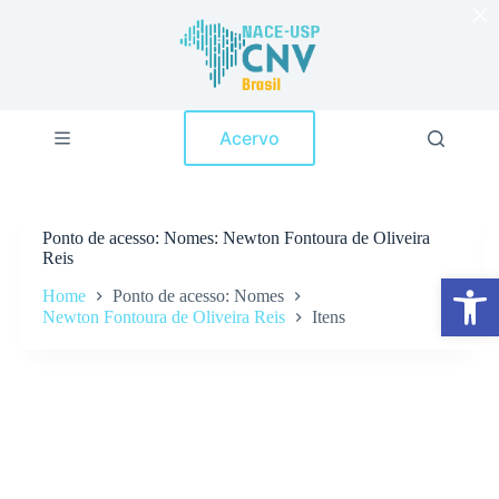
×
P
u
l
a
r
p
Acervo
a
r
a
o
c
Ponto de acesso
Nomes: Newton Fontoura de Oliveira
o
Reis
n
Abrir a barra de ferramentas
t
Home
Ponto de acesso: Nomes
e
Newton Fontoura de Oliveira Reis
Itens
ú
d
o