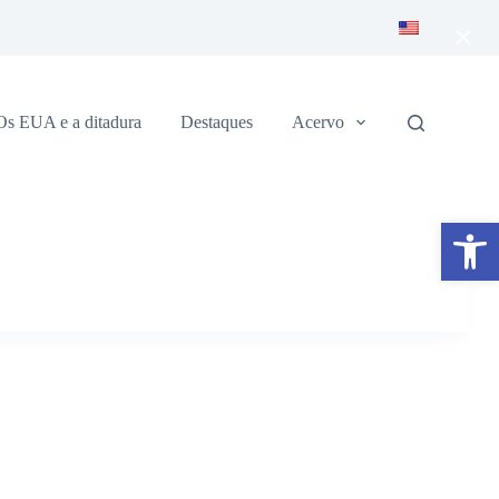
×
Os EUA e a ditadura
Destaques
Acervo
Abrir a barra de ferramentas