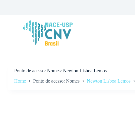
P
u
l
a
r
p
a
r
a
o
c
o
n
Ponto de acesso
Nomes: Newton Lisboa Lemos
t
Home
Ponto de acesso: Nomes
Newton Lisboa Lemos
e
ú
d
o