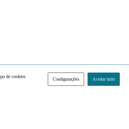
ipo de cookies
Configurações
Aceitar tudo
Acervo NACE IRI
Regimento
Contato
Política de Privacidade