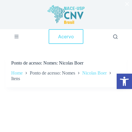
×
P
u
l
a
r
p
Acervo
a
r
a
o
c
Ponto de acesso
Nomes: Nicolas Boer
o
n
Home
Ponto de acesso: Nomes
Nicolas Boer
Abrir a barra de ferramentas
t
Itens
e
ú
d
o