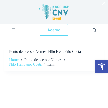
×
P
u
l
a
r
p
Acervo
a
r
a
o
c
Ponto de acesso
Nomes: Nilo Heliutério Costa
o
n
Home
Ponto de acesso: Nomes
Abrir a barra de ferramentas
t
Nilo Heliutério Costa
Itens
e
ú
d
o