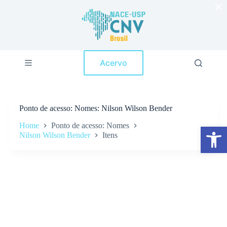
×
P
u
l
a
r
p
Acervo
a
r
a
o
c
Ponto de acesso
Nomes: Nilson Wilson Bender
o
n
Home
Ponto de acesso: Nomes
Abrir a barra de ferramentas
t
Nilson Wilson Bender
Itens
e
ú
d
o