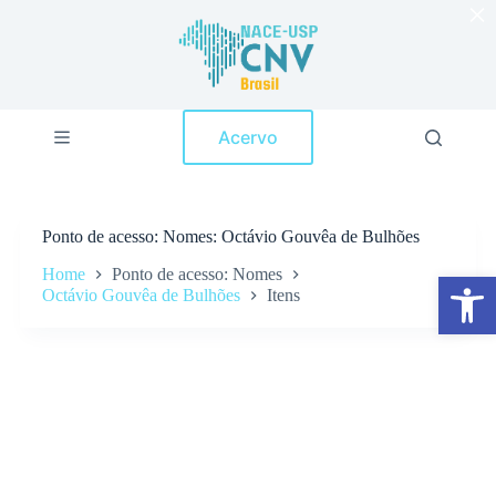
×
P
u
l
a
r
p
Acervo
a
r
a
o
c
Ponto de acesso
Nomes: Octávio Gouvêa de Bulhões
o
n
Home
Ponto de acesso: Nomes
Abrir a barra de ferramentas
t
Octávio Gouvêa de Bulhões
Itens
e
ú
d
o