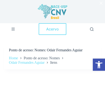
×
P
u
l
a
r
p
Acervo
a
r
a
o
c
Ponto de acesso
Nomes: Odair Fernandes Aguiar
o
n
Home
Ponto de acesso: Nomes
Abrir a barra de ferramentas
t
Odair Fernandes Aguiar
Itens
e
ú
d
o