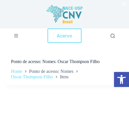
×
P
u
l
a
r
p
Acervo
a
r
a
o
c
Ponto de acesso
Nomes: Oscar Thompson Filho
o
n
Home
Ponto de acesso: Nomes
Abrir a barra de ferramentas
t
Oscar Thompson Filho
Itens
e
ú
d
o