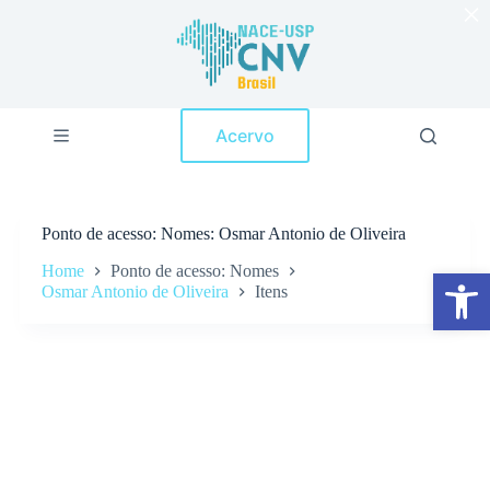
×
P
u
l
a
r
p
Acervo
a
r
a
o
c
Ponto de acesso
Nomes: Osmar Antonio de Oliveira
o
n
Home
Ponto de acesso: Nomes
Abrir a barra de ferramentas
t
Osmar Antonio de Oliveira
Itens
e
ú
d
o