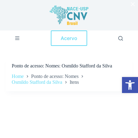
×
P
u
l
a
r
p
Acervo
a
r
a
o
c
Ponto de acesso
Nomes: Osmildo Stafford da Silva
o
n
Home
Ponto de acesso: Nomes
Abrir a barra de ferramentas
t
Osmildo Stafford da Silva
Itens
e
ú
d
o