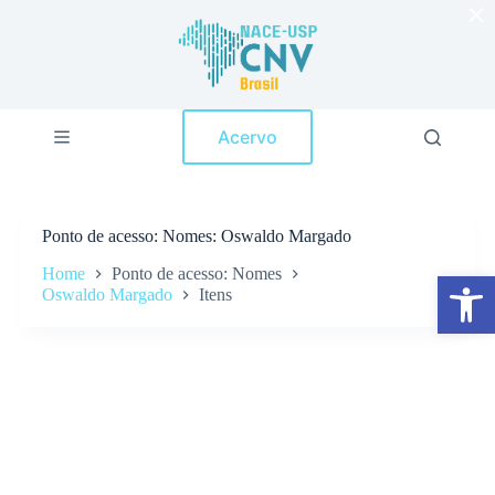
×
P
u
l
a
r
p
Acervo
a
r
a
o
c
Ponto de acesso
Nomes: Oswaldo Margado
o
n
Home
Ponto de acesso: Nomes
Abrir a barra de ferramentas
t
Oswaldo Margado
Itens
e
ú
d
o