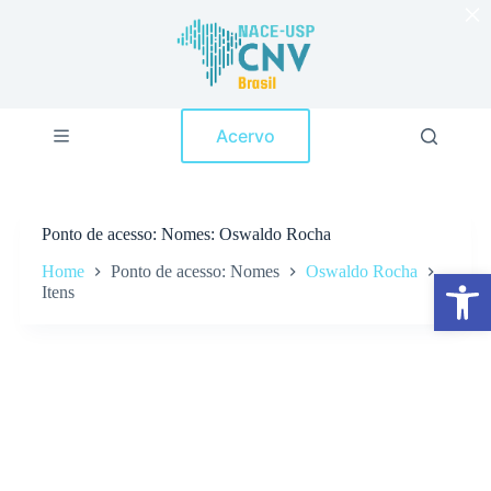
×
P
u
l
a
r
p
Acervo
a
r
a
o
c
Ponto de acesso
Nomes: Oswaldo Rocha
o
n
Home
Ponto de acesso: Nomes
Oswaldo Rocha
Abrir a barra de ferramentas
t
Itens
e
ú
d
o