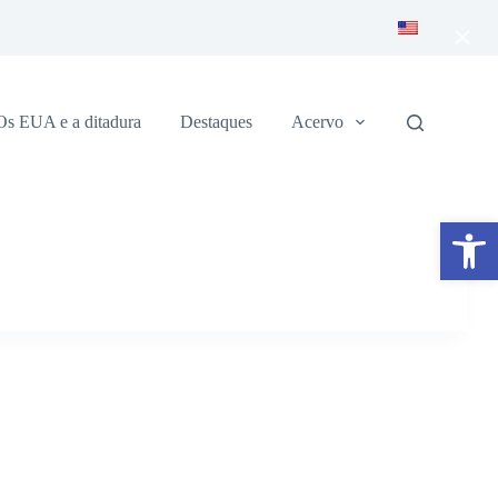
×
Os EUA e a ditadura
Destaques
Acervo
Abrir a barra de ferramentas