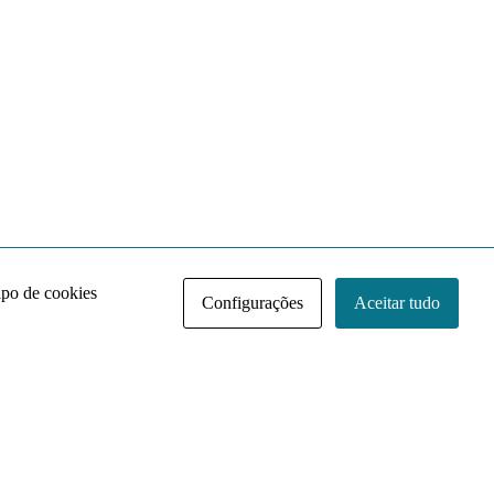
ipo de cookies
Configurações
Aceitar tudo
Acervo NACE IRI
Regimento
Contato
Política de Privacidade