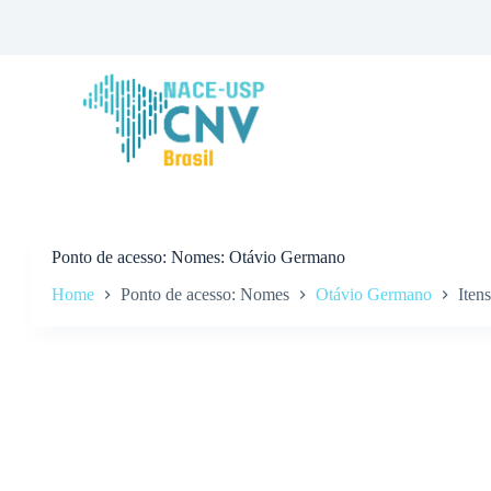
P
u
l
a
r
p
a
r
a
o
c
o
n
Ponto de acesso
Nomes: Otávio Germano
t
Home
Ponto de acesso: Nomes
Otávio Germano
Itens
e
ú
d
o