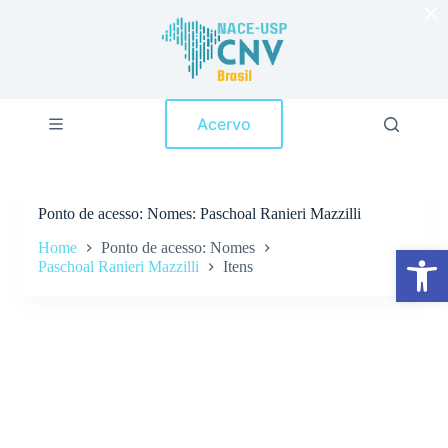
×
P
u
l
a
r
p
Acervo
a
r
a
o
c
Ponto de acesso
Nomes: Paschoal Ranieri Mazzilli
o
n
Home
Ponto de acesso: Nomes
Abrir a barra de ferramentas
t
Paschoal Ranieri Mazzilli
Itens
e
ú
d
o