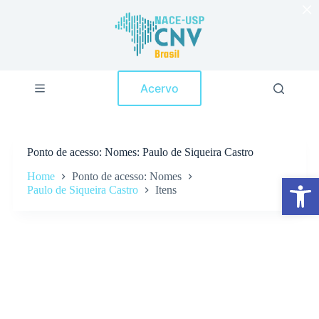
×
P
u
l
a
r
p
Acervo
a
r
a
o
c
Ponto de acesso
Nomes: Paulo de Siqueira Castro
o
n
Home
Ponto de acesso: Nomes
Abrir a barra de ferramentas
t
Paulo de Siqueira Castro
Itens
e
ú
d
o