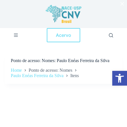
×
P
u
l
a
r
p
Acervo
a
r
a
o
c
Ponto de acesso
Nomes: Paulo Enéas Ferreira da Silva
o
n
Home
Ponto de acesso: Nomes
Abrir a barra de ferramentas
t
Paulo Enéas Ferreira da Silva
Itens
e
ú
d
o