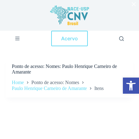
×
P
u
l
a
r
p
Acervo
a
r
a
o
c
Ponto de acesso
Nomes: Paulo Henrique Carneiro de
o
Amarante
n
Abrir a barra de ferramentas
t
Home
Ponto de acesso: Nomes
e
Paulo Henrique Carneiro de Amarante
Itens
ú
d
o