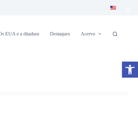
×
Os EUA e a ditadura
Destaques
Acervo
Abrir a barra de ferramentas