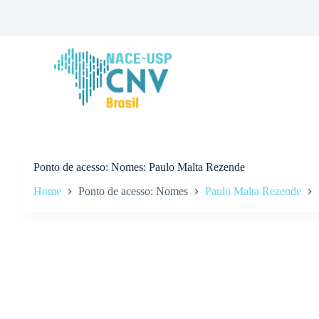
P
u
l
a
r
p
a
r
a
o
c
o
n
Ponto de acesso
Nomes: Paulo Malta Rezende
t
Home
Ponto de acesso: Nomes
Paulo Malta Rezende
e
ú
d
o