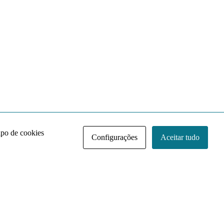
ipo de cookies
Configurações
Aceitar tudo
Acervo NACE IRI
Regimento
Contato
Política de Privacidade