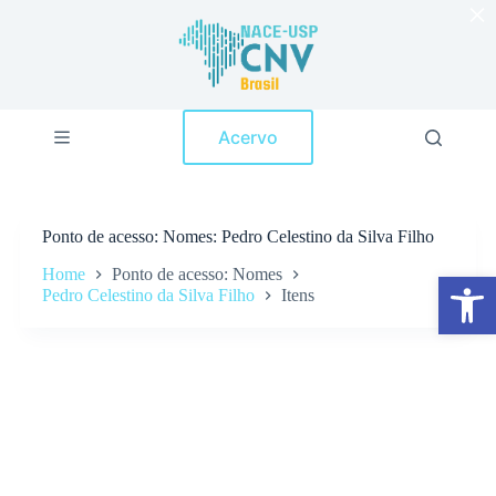
×
P
u
l
a
r
p
Acervo
a
r
a
o
c
Ponto de acesso
Nomes: Pedro Celestino da Silva Filho
o
n
Home
Ponto de acesso: Nomes
Abrir a barra de ferramentas
t
Pedro Celestino da Silva Filho
Itens
e
ú
d
o