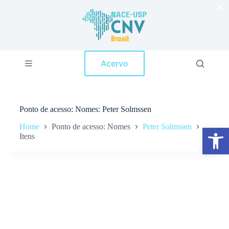
×
P
u
l
a
r
p
Acervo
a
r
a
o
c
Ponto de acesso
Nomes: Peter Solmssen
o
n
Home
Ponto de acesso: Nomes
Peter Solmssen
Abrir a barra de ferramentas
t
Itens
e
ú
d
o