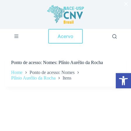
×
P
u
l
a
r
p
Acervo
a
r
a
o
c
Ponto de acesso
Nomes: Plínio Aurélio da Rocha
o
n
Home
Ponto de acesso: Nomes
Abrir a barra de ferramentas
t
Plínio Aurélio da Rocha
Itens
e
ú
d
o