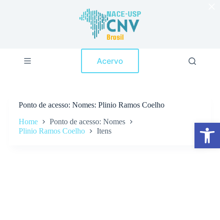
×
P
u
l
a
r
p
Acervo
a
r
a
o
c
Ponto de acesso
Nomes: Plinio Ramos Coelho
o
n
Home
Ponto de acesso: Nomes
Abrir a barra de ferramentas
t
Plinio Ramos Coelho
Itens
e
ú
d
o