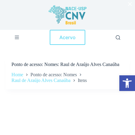
×
P
u
l
a
r
p
Acervo
a
r
a
o
c
Ponto de acesso
Nomes: Raul de Araújo Alves Canaúba
o
n
Home
Ponto de acesso: Nomes
Abrir a barra de ferramentas
t
Raul de Araújo Alves Canaúba
Itens
e
ú
d
o